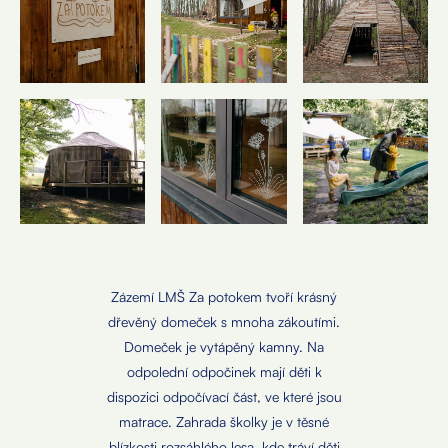
Zázemí LMŠ Za potokem tvoří krásný
dřevěný domeček s mnoha zákoutími.
Domeček je vytápěný kamny. Na
odpolední odpočinek mají děti k
dispozici odpočívací část, ve které jsou
matrace. Zahrada školky je v těsné
blízkosti rozsáhlého lesa, kde tráví děti