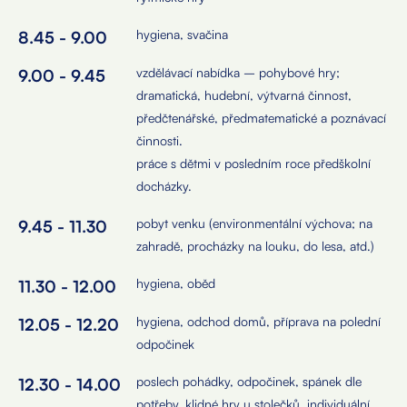
hygiena, svačina
8.45 - 9.00
vzdělávací nabídka – pohybové hry;
9.00 - 9.45
dramatická, hudební, výtvarná činnost,
předčtenářské, předmatematické a poznávací
činnosti.
práce s dětmi v posledním roce předškolní
docházky.
pobyt venku (environmentální výchova; na
9.45 - 11.30
zahradě, procházky na louku, do lesa, atd.)
hygiena, oběd
11.30 - 12.00
hygiena, odchod domů, příprava na polední
12.05 - 12.20
odpočinek
poslech pohádky, odpočinek, spánek dle
12.30 - 14.00
potřeby, klidné hry u stolečků, individuální